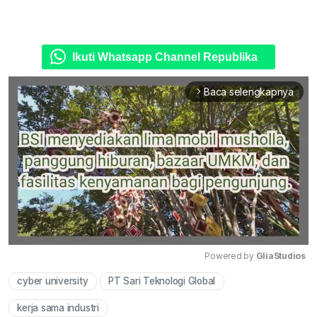
Ikuti Whatsapp Channel Republika
Baca selengkapnya
arrow_forward_ios
Powered by 
GliaStudios
cyber university
PT Sari Teknologi Global
Mute
kerja sama industri