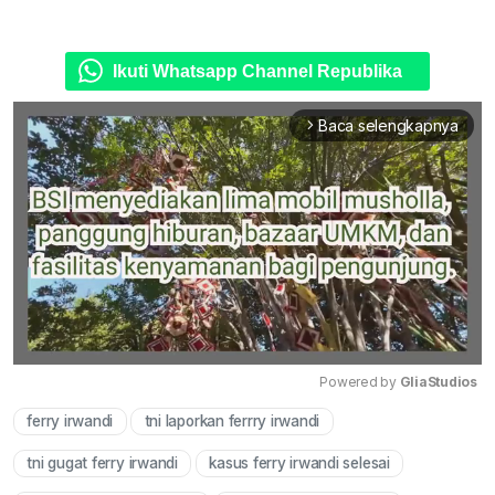
Ikuti Whatsapp Channel Republika
Baca selengkapnya
arrow_forward_ios
Powered by 
GliaStudios
ferry irwandi
tni laporkan ferrry irwandi
Mute
tni gugat ferry irwandi
kasus ferry irwandi selesai