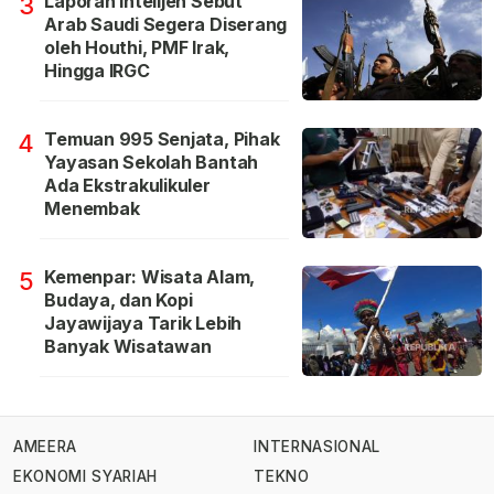
Laporan Intelijen Sebut
3
Arab Saudi Segera Diserang
oleh Houthi, PMF Irak,
Hingga IRGC
Temuan 995 Senjata, Pihak
4
Yayasan Sekolah Bantah
Ada Ekstrakulikuler
Menembak
Kemenpar: Wisata Alam,
5
Budaya, dan Kopi
Jayawijaya Tarik Lebih
Banyak Wisatawan
AMEERA
INTERNASIONAL
EKONOMI SYARIAH
TEKNO