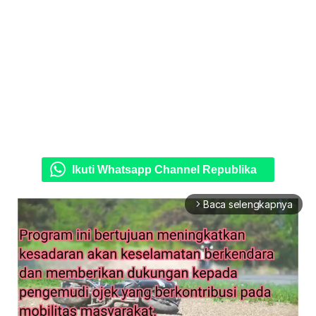
Ikuti Whatsapp Channel Republika
Baca selengkapnya
arrow_forward_ios