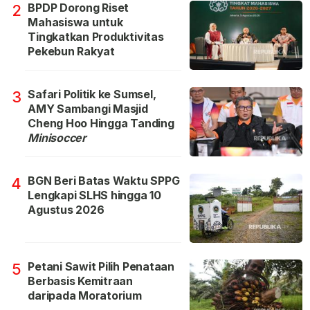
BPDP Dorong Riset
2
Mahasiswa untuk
Tingkatkan Produktivitas
Pekebun Rakyat
Safari Politik ke Sumsel,
3
AMY Sambangi Masjid
Cheng Hoo Hingga Tanding
Minisoccer
BGN Beri Batas Waktu SPPG
4
Lengkapi SLHS hingga 10
Agustus 2026
Petani Sawit Pilih Penataan
5
Berbasis Kemitraan
daripada Moratorium