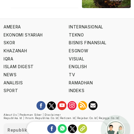
AMEERA
INTERNASIONAL
EKONOMI SYARIAH
TEKNO
SKOR
BISNIS FINANSIAL
KHAZANAH
ESGNOW
IQRA
VISUAL
ISLAM DIGEST
ENGLISH
NEWS
TV
ANALISIS
RAMADHAN
SPORT
INDEKS
About Us
|
Pedoman Siber
|
Disclaimer
Republika.id
|
Ihram.republika.co.id
|
Retizen.id
|
Rejabar.co.id
|
Rejogja.co.id
|
Republika telah diverifikasi oleh Dewan Pers