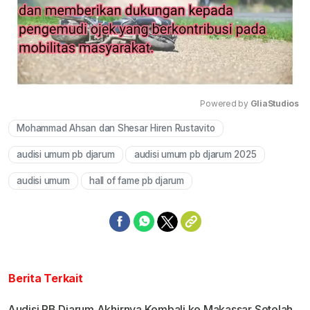
Powered by 
GliaStudios
Mohammad Ahsan dan Shesar Hiren Rustavito
Mute
audisi umum pb djarum
audisi umum pb djarum 2025
audisi umum
hall of fame pb djarum
Berita Terkait
Audisi PB Djarum Akhirnya Kembali ke Makassar Setelah