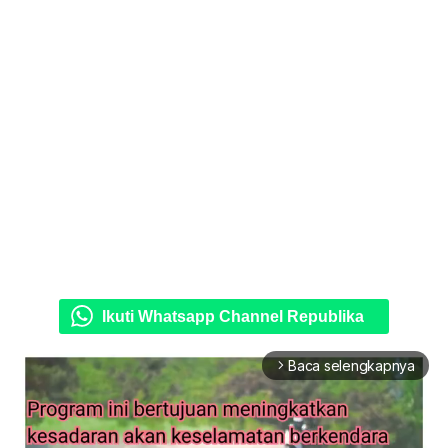
Ikuti Whatsapp Channel Republika
Baca selengkapnya
arrow_forward_ios