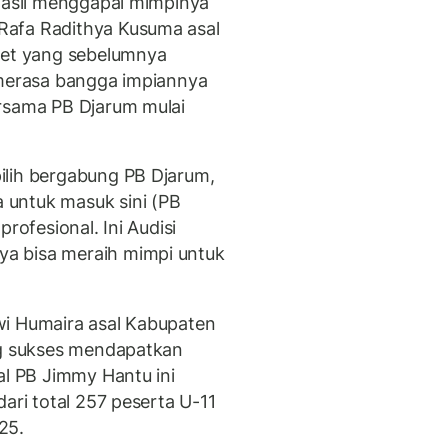
rhasil menggapai mimpinya
Rafa Radithya Kusuma asal
let yang sebelumnya
 merasa bangga impiannya
ersama PB Djarum mulai
ilih bergabung PB Djarum,
untuk masuk sini (PB
rofesional. Ini Audisi
a bisa meraih mimpi untuk
wi Humaira asal Kabupaten
ng sukses mendapatkan
al PB Jimmy Hantu ini
ari total 257 peserta U-11
25.