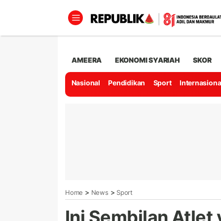
AMEERA
EKONOMI SYARIAH
SKOR
Nasional
Pendidikan
Sport
Internasiona
>
>
Home
News
Sport
Ini Sembilan Atlet