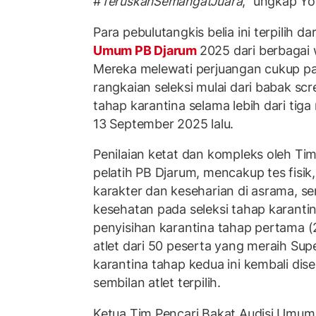
#
TeruskanSemangatJuara
,” ungkap Yo
Para pebulutangkis belia ini terpilih da
Umum PB Djarum
2025 dari berbagai 
Mereka melewati perjuangan cukup pa
rangkaian seleksi mulai dari babak sc
tahap karantina selama lebih dari tig
13 September 2025 lalu.
Penilaian ketat dan kompleks oleh Tim
pelatih PB Djarum, mencakup tes fisik
karakter dan keseharian di asrama, s
kesehatan pada seleksi tahap karant
penyisihan karantina tahap pertama 
atlet dari 50 peserta yang meraih Sup
karantina tahap kedua ini kembali dise
sembilan atlet terpilih.
Ketua Tim Pencari Bakat Audisi Umum 