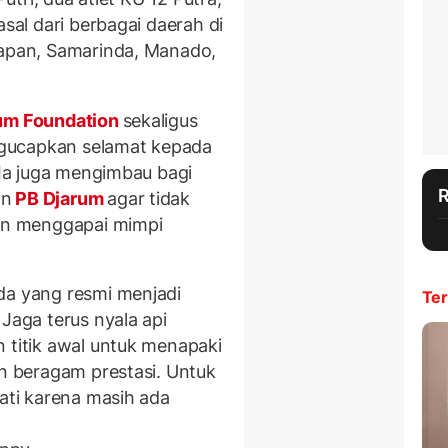
asal dari berbagai daerah di
papan, Samarinda, Manado,
um Foundation
sekaligus
gucapkan selamat kepada
. Ia juga mengimbau bagi
an
PB Djarum
agar tidak
ain menggapai mimpi
da yang resmi menjadi
Ter
 Jaga terus nyala api
 titik awal untuk menapaki
an beragam prestasi. Untuk
hati karena masih ada