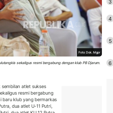
3
4
5
Foto: Dok. Mgpr
6
ulutangkis sekaligus resmi bergabung dengan klub PB Djarum.
sembilan atlet sukses
sekaligus resmi bergabung
i baru klub yang bermarkas
Putra, dua atlet U-11 Putri,
Putri, dua atlet KU 12 Putra,