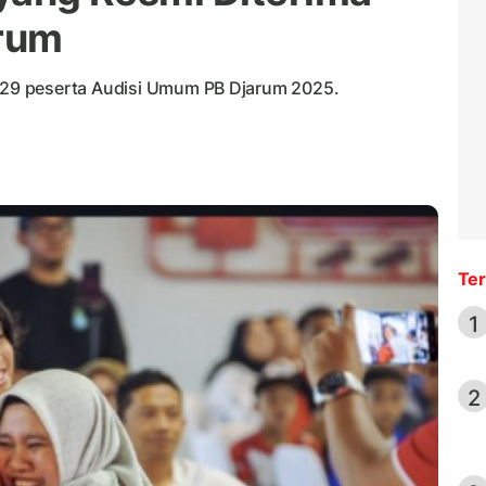
rum
 1.729 peserta Audisi Umum PB Djarum 2025.
Ter
1
2