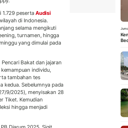
ppy.
ri 1.729 peserta
Audisi
wilayah di Indonesia.
njang selama mengikuti
Juma
Kem
reening, turnamen, hingga
Bed
a minggu yang dimulai pada
 Pencari Bakat dan jajaran
, kemampuan individu,
erta tambahan tes
ina kedua. Sebelumnya pada
(27/9/2025), menyisakan 28
er Tiket. Kemudian
leksi hingga menjadi
PB Djarum 2025, Sigit