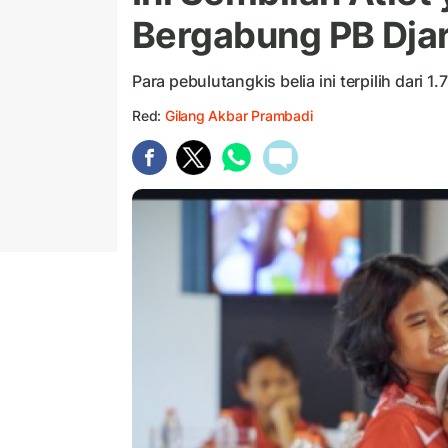
Bergabung PB Dja
Para pebulutangkis belia ini terpilih dari
Red:
Gilang Akbar Prambadi