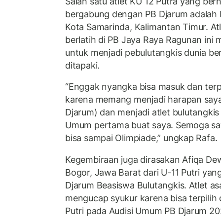
Salah satu atlet KU 12 Putra yang be
bergabung dengan PB Djarum adalah 
Kota Samarinda, Kalimantan Timur. At
berlatih di PB Jaya Raya Ragunan ini
untuk menjadi pebulutangkis dunia b
ditapaki.
“Enggak nyangka bisa masuk dan terp
karena memang menjadi harapan saya 
Djarum) dan menjadi atlet bulutangkis p
Umum pertama buat saya. Semoga say
bisa sampai Olimpiade,” ungkap Rafa.
Kegembiraan juga dirasakan Afiqa De
Bogor, Jawa Barat dari U-11 Putri ya
Djarum Beasiswa Bulutangkis. Atlet as
mengucap syukur karena bisa terpilih d
Putri pada Audisi Umum PB Djarum 20