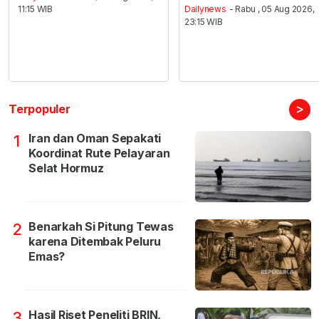
11:15 WIB
Dailynews
- Rabu , 05 Aug 2026,
23:15 WIB
>
Terpopuler
Iran dan Oman Sepakati
1
Koordinat Rute Pelayaran
Selat Hormuz
Benarkah Si Pitung Tewas
2
karena Ditembak Peluru
Emas?
Hasil Riset Peneliti BRIN,
3