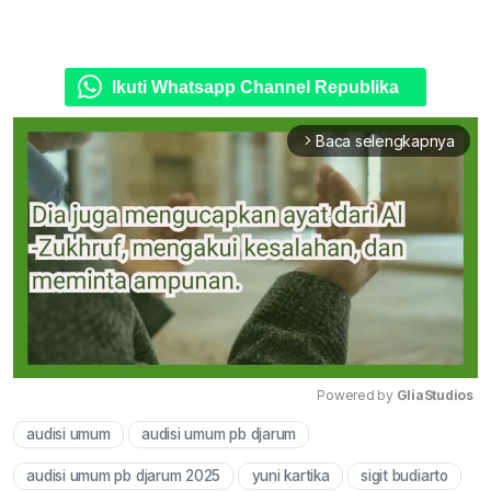
Ikuti Whatsapp Channel Republika
Baca selengkapnya
arrow_forward_ios
Powered by 
GliaStudios
audisi umum
audisi umum pb djarum
Mute
audisi umum pb djarum 2025
yuni kartika
sigit budiarto