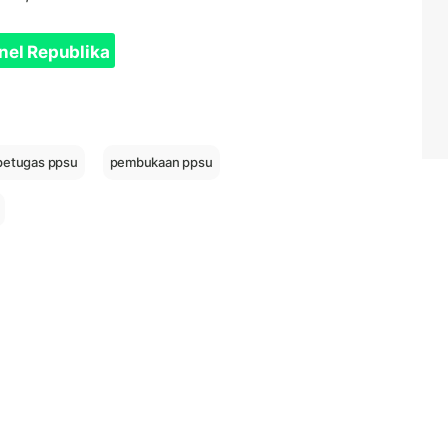
nel Republika
petugas ppsu
pembukaan ppsu