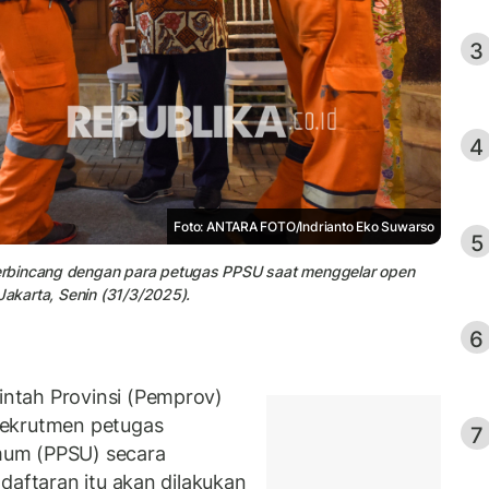
3
4
Foto: ANTARA FOTO/Indrianto Eko Suwarso
5
erbincang dengan para petugas PPSU saat menggelar open
Jakarta, Senin (31/3/2025).
6
ntah Provinsi (Pemprov)
rekrutmen petugas
7
mum (PPSU) secara
daftaran itu akan dilakukan