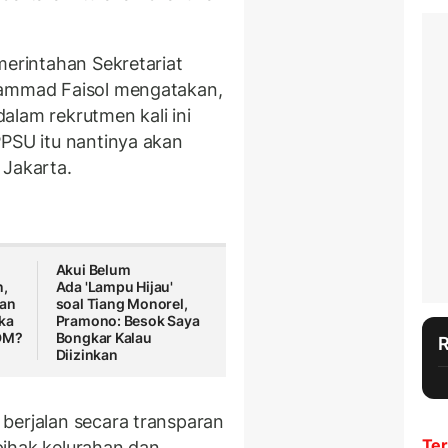
merintahan Sekretariat
hammad Faisol mengatakan,
alam rekrutmen kali ini
PPSU itu nantinya akan
 Jakarta.
Akui Belum
n,
Ada 'Lampu Hijau'
kan
soal Tiang Monorel,
ka
Pramono: Besok Saya
KDM?
Bongkar Kalau
Diizinkan
berjalan secara transparan
Ter
pihak kelurahan dan