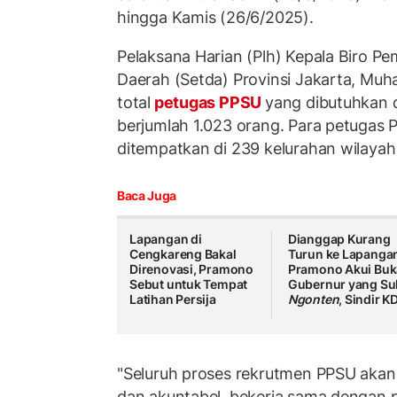
hingga Kamis (26/6/2025).
Pelaksana Harian (Plh) Kepala Biro Pe
Daerah (Setda) Provinsi Jakarta, Mu
total
petugas PPSU
yang dibutuhkan d
berjumlah 1.023 orang. Para petugas 
ditempatkan di 239 kelurahan wilayah
Baca Juga
Lapangan di
Dianggap Kurang
Cengkareng Bakal
Turun ke Lapanga
Direnovasi, Pramono
Pramono Akui Bu
Sebut untuk Tempat
Gubernur yang Su
Latihan Persija
Ngonten
, Sindir 
"Seluruh proses rekrutmen PPSU akan 
dan akuntabel, bekerja sama dengan 