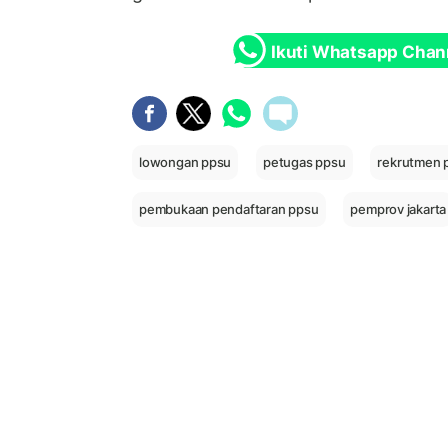
Ikuti Whatsapp Chan
lowongan ppsu
petugas ppsu
rekrutmen 
pembukaan pendaftaran ppsu
pemprov jakarta