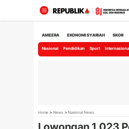
AMEERA
EKONOMI SYARIAH
SKOR
Nasional
Pendidikan
Sport
Internasiona
>
>
Home
News
Nasional News
Lowongan 1.023 Pe