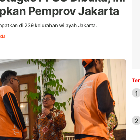
apkan Pemprov Jakarta
mpatkan di 239 kelurahan wilayah Jakarta.
uda
Ter
1
2