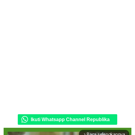
Ikuti Whatsapp Channel Republika
Baca selengkapnya
arrow_forward_ios