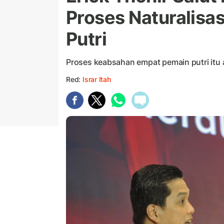
Proses Naturalisa
Putri
Proses keabsahan empat pemain putri itu 
Red:
Israr Itah