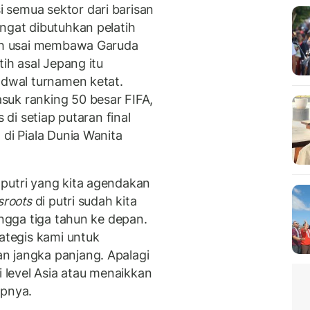
 semua sektor dari barisan
ngat dibutuhkan pelatih
bih usai membawa Garuda
tih asal Jepang itu
adwal turnamen ketat.
uk ranking 50 besar FIFA,
 di setiap putaran final
di Piala Dunia Wanita
putri yang kita agendakan
sroots
di putri sudah kita
ingga tiga tahun ke depan.
rategis kami untuk
n jangka panjang. Apalagi
i level Asia atau menaikkan
apnya.