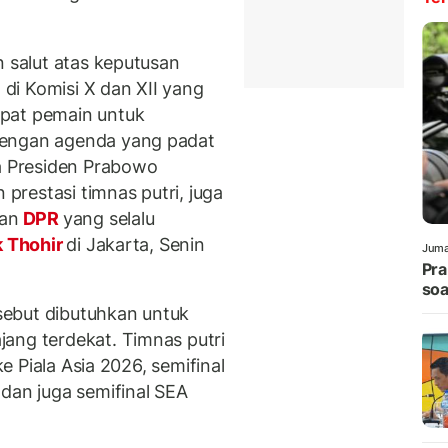
n salut atas keputusan
di Komisi X dan XII yang
pat pemain untuk
dengan agenda yang padat
da Presiden Prabowo
restasi timnas putri, juga
an
DPR
yang selalu
k Thohir
di Jakarta, Senin
Juma
Pra
soa
ebut dibutuhkan untuk
ang terdekat. Timnas putri
ke Piala Asia 2026, semifinal
an juga semifinal SEA