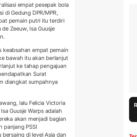
ralisasi empat pesepak bola
isi di Gedung DPR/MPR,
t pemain putri itu terdiri
ia de Zeeuw, Isa Guusje
n.
es keabsahan empat pemain
ke bawah itu akan berlanjut
erlanjut ke tahap pengajuan
 mendapatkan Surat
um diangkat sumpahnya
wang, lalu Felicia Victoria
 Isa Guusje Warps adalah
Mereka akan menjadi bagian
n panjang PSSI
ersaing di level Asia dan
Ter