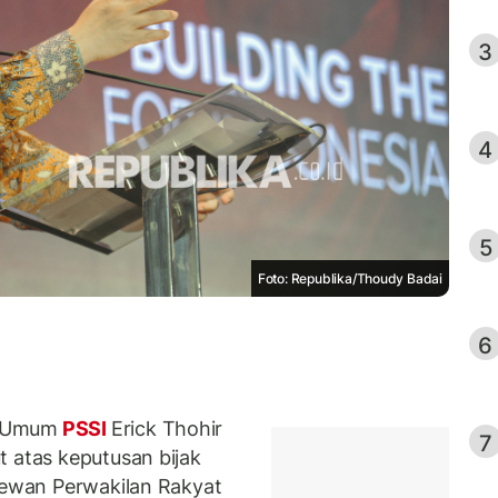
3
4
5
Foto: Republika/Thoudy Badai
6
a Umum
PSSI
Erick Thohir
7
t atas keputusan bijak
 Dewan Perwakilan Rakyat