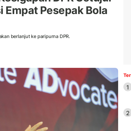
si Empat Pesepak Bola
akan berlanjut ke paripurna DPR.
Ter
1
2