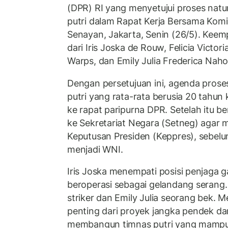
(DPR) RI yang menyetujui proses natu
putri dalam Rapat Kerja Bersama Kom
Senayan, Jakarta, Senin (26/5). Keempa
dari Iris Joska de Rouw, Felicia Victor
Warps, dan Emily Julia Frederica Naho
Dengan persetujuan ini, agenda pros
putri yang rata-rata berusia 20 tahun 
ke rapat paripurna DPR. Setelah itu b
ke Sekretariat Negara (Setneg) agar
Keputusan Presiden (Keppres), sebel
menjadi WNI.
Iris Joska menempati posisi penjaga ga
beroperasi sebagai gelandang serang.
striker dan Emily Julia seorang bek. 
penting dari proyek jangka pendek da
membangun timnas putri yang mampu b