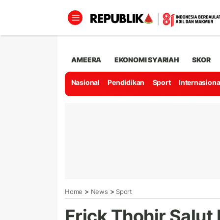
AMEERA
EKONOMI SYARIAH
SKOR
Nasional
Pendidikan
Sport
Internasiona
>
>
Home
News
Sport
Erick Thohir Salut