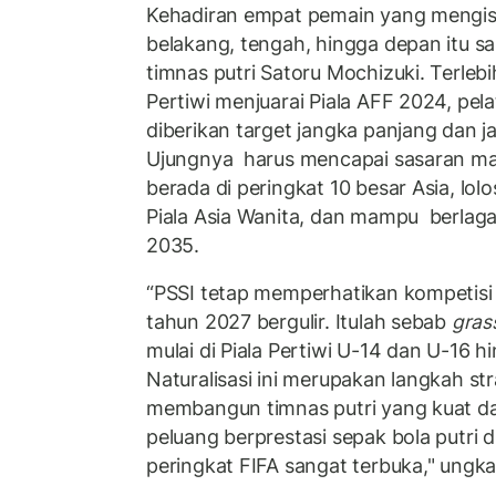
Kehadiran empat pemain yang mengisi
belakang, tengah, hingga depan itu sa
timnas putri Satoru Mochizuki. Terle
Pertiwi menjuarai Piala AFF 2024, pela
diberikan target jangka panjang dan j
Ujungnya harus mencapai sasaran mas
berada di peringkat 10 besar Asia, lolos
Piala Asia Wanita, dan mampu berlaga 
2035.
“PSSI tetap memperhatikan kompetisi 
tahun 2027 bergulir. Itulah sebab
gras
mulai di Piala Pertiwi U-14 dan U-16 h
Naturalisasi ini merupakan langkah st
membangun timnas putri yang kuat da
peluang berprestasi sepak bola putri d
peringkat FIFA sangat terbuka," ungk