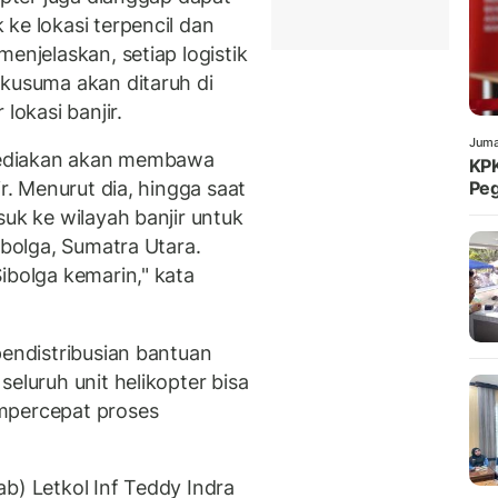
ke lokasi terpencil dan
enjelaskan, setiap logistik
akusuma akan ditaruh di
lokasi banjir.
Juma
isediakan akan membawa
KPK
ir. Menurut dia, hingga saat
Peg
suk ke wilayah banjir untuk
ibolga, Sumatra Utara.
ibolga kemarin," kata
pendistribusian bantuan
eluruh unit helikopter bisa
mpercepat proses
b) Letkol Inf Teddy Indra