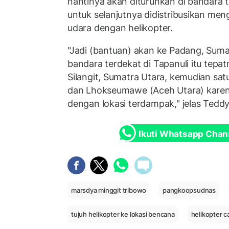
nantinya akan diturunkan di bandara te
untuk selanjutnya didistribusikan men
udara dengan helikopter.
"Jadi (bantuan) akan ke Padang, Suma
bandara terdekat di Tapanuli itu tepa
Silangit, Sumatra Utara, kemudian sa
dan Lhokseumawe (Aceh Utara) karen
dengan lokasi terdampak," jelas Teddy
Ikuti Whatsapp Chan
marsdya minggit tribowo
pangkoopsudnas
tujuh helikopter ke lokasi bencana
helikopter c