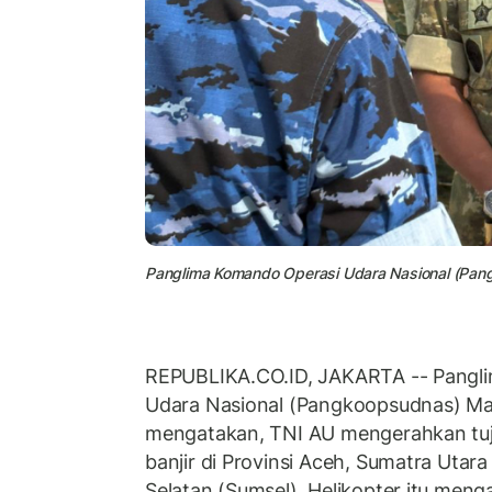
Panglima Komando Operasi Udara Nasional (Pan
REPUBLIKA.CO.ID, JAKARTA -- Pangl
Udara Nasional (Pangkoopsudnas) Ma
mengatakan, TNI AU mengerahkan tuju
banjir di Provinsi Aceh, Sumatra Utar
Selatan (Sumsel). Helikopter itu men