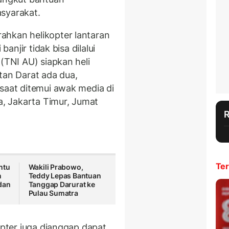
syarakat.
ahkan helikopter lantaran
banjir tidak bisa dilalui
 (TNI AU) siapkan heli
tan Darat ada dua,
 saat ditemui awak media di
, Jakarta Timur, Jumat
Ter
ntu
Wakili Prabowo,
n
Teddy Lepas Bantuan
dan
Tanggap Darurat ke
Pulau Sumatra
opter juga dianggap dapat