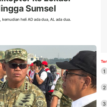
Hingga Sumsel
a, kemudian heli AD ada dua, AL ada dua.
Ter
1
2
3