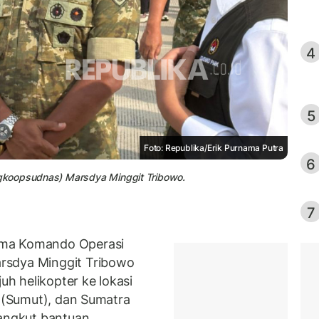
4
5
Foto: Republika/Erik Purnama Putra
6
gkoopsudnas) Marsdya Minggit Tribowo.
7
ima Komando Operasi
rsdya Minggit Tribowo
h helikopter ke lokasi
a (Sumut), dan Sumatra
gangkut bantuan