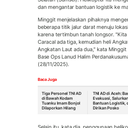
dan mengantar bantuan logistik ke ma
Minggit menjelaskan pihaknya menger
beberapa titik jalur darat menuju lokasi 
karena tertimbun tanah longsor. "Kita
Caracal ada tiga, kemudian heli Angka
Angkatan Laut ada dua," kata Minggit
Base Ops Lanud Halim Perdanakusuma
(28/11/2025).
Baca Juga
Tiga Personel TNI AD
TNI AD di Aceh: Ba
di Bawah Kodam
Evakuasi, Salurka
Tuanku Imam Bonjol
Bantuan Logistik, 
Dilaporkan Hilang
Dirikan Posko
Selain itu, kata dia, penggunaan helik