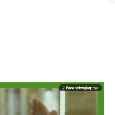
Baca selengkapnya
arrow_forward_ios