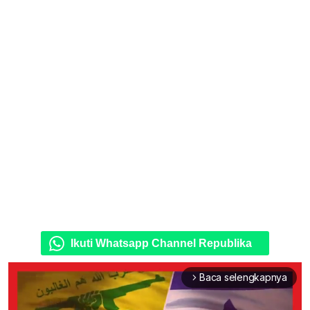
Ikuti Whatsapp Channel Republika
Baca selengkapnya
arrow_forward_ios