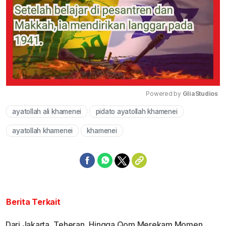
Powered by 
GliaStudios
ayatollah ali khamenei
pidato ayatollah khamenei
Mute
ayatollah khamenei
khamenei
Berita Terkait
Dari Jakarta, Teheran, Hingga Qom Merekam Momen