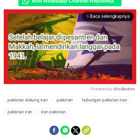
Ikuti Whatsapp Channel Republika
Baca selengkapnya
arrow_forward_ios
Powered by 
GliaStudios
pakistan dukung iran
pakistan
hubungan pakistan iran
Mute
pakistan iran
iran pakistan