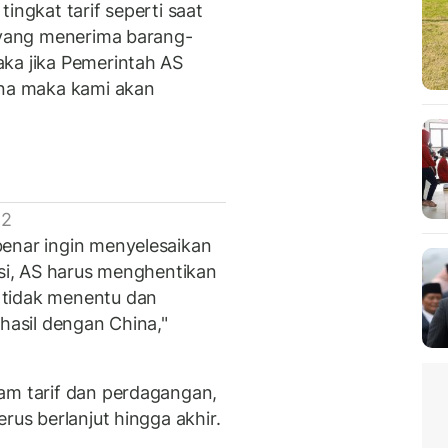
ingkat tarif seperti saat
r yang menerima barang-
ka jika Pemerintah AS
ina maka kami akan
 2
benar ingin menyelesaikan
asi, AS harus menghentikan
 tidak menentu dan
rhasil dengan China,"
am tarif dan perdagangan,
rus berlanjut hingga akhir.