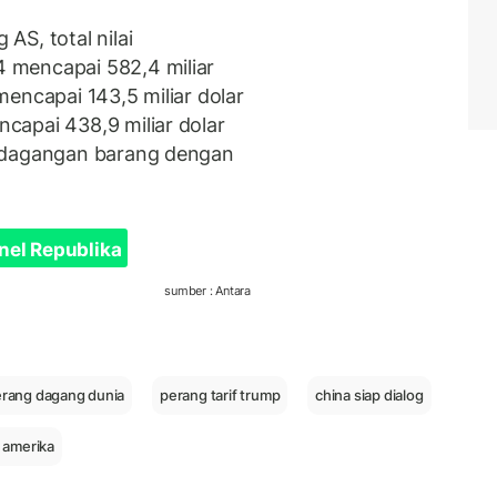
S, total nilai
 mencapai 582,4 miliar
encapai 143,5 miliar dolar
capai 438,9 miliar dolar
erdagangan barang dengan
nel Republika
sumber : Antara
rang dagang dunia
perang tarif trump
china siap dialog
 amerika