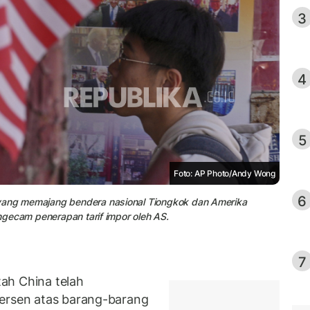
3
4
5
Foto: AP Photo/Andy Wong
6
 yang memajang bendera nasional Tiongkok dan Amerika
engecam penerapan tarif impor oleh AS.
7
ah China telah
persen atas barang-barang