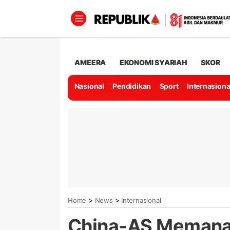
AMEERA
EKONOMI SYARIAH
SKOR
Nasional
Pendidikan
Sport
Internasiona
>
>
Home
News
Internasional
China-AS Memanas