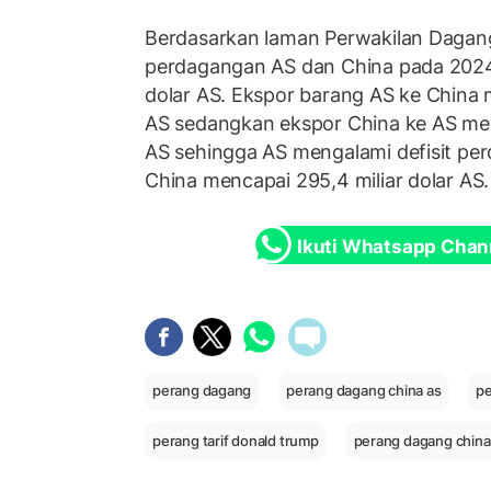
Berdasarkan laman Perwakilan Dagang A
perdagangan AS dan China pada 2024
dolar AS. Ekspor barang AS ke China m
AS sedangkan ekspor China ke AS men
AS sehingga AS mengalami defisit p
China mencapai 295,4 miliar dolar AS.
Ikuti Whatsapp Chan
perang dagang
perang dagang china as
pe
perang tarif donald trump
perang dagang china