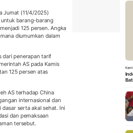
a Jumat (11/4/2025)
 untuk barang-barang
 menjadi 125 persen. Angka
agaimana diumumkan dalam
dari penerapan tarif
emerintah AS pada Kamis
Kami
an 125 persen atas
Ind
Bat
oleh AS terhadap China
gangan internasional dan
sar serta akal sehat. Ini
idasi dan pemaksaan
laman tersebut.