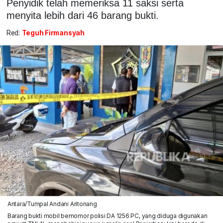
Penyidik telah memeriksa 11 saksi serta
menyita lebih dari 46 barang bukti.
Red:
Teguh Firmansyah
Antara/Tumpal Andani Aritonang
Barang bukti mobil bernomor polisi DA 1256 PC, yang diduga digunakan