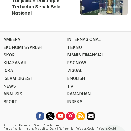
Tunjukkan Dukungan
Terhadap Sepak Bola
Nasional
AMEERA
INTERNASIONAL
EKONOMI SYARIAH
TEKNO
SKOR
BISNIS FINANSIAL
KHAZANAH
ESGNOW
IQRA
VISUAL
ISLAM DIGEST
ENGLISH
NEWS
TV
ANALISIS
RAMADHAN
SPORT
INDEKS
About Us
|
Pedoman Siber
|
Disclaimer
Republika.id
|
Ihram.republika.co.id
|
Retizen.id
|
Rejabar.co.id
|
Rejogja.co.id
|