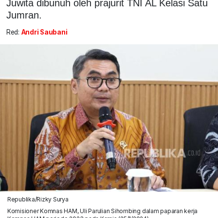
Juwita dibunuh oleh prajurit TNI AL Kelasi Satu
Jumran.
Red:
Andri Saubani
Republika/Rizky Surya
Komisioner Komnas HAM, Uli Parulian Sihombing dalam paparan kerja