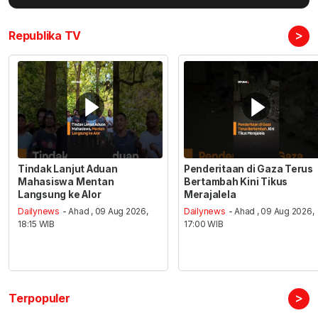
>
Republika TV
Tindak Lanjut Aduan
Penderitaan di Gaza Terus
Mahasiswa Mentan
Bertambah Kini Tikus
Langsung ke Alor
Merajalela
Dailynews
- Ahad , 09 Aug 2026,
Dailynews
- Ahad , 09 Aug 2026,
18:15 WIB
17:00 WIB
>
Terpopuler