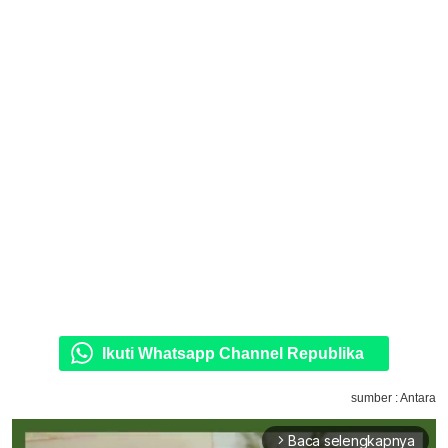
Ikuti Whatsapp Channel Republika
sumber : Antara
Baca selengkapnya
arrow_forward_ios