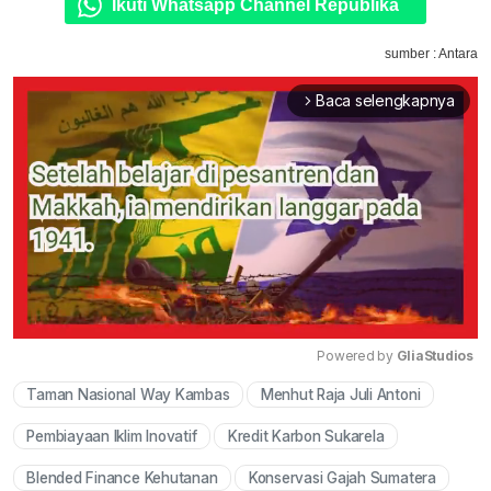
Ikuti Whatsapp Channel Republika
sumber : Antara
Baca selengkapnya
arrow_forward_ios
Powered by 
GliaStudios
Taman Nasional Way Kambas
Menhut Raja Juli Antoni
Mute
Pembiayaan Iklim Inovatif
Kredit Karbon Sukarela
Blended Finance Kehutanan
Konservasi Gajah Sumatera