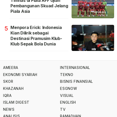
Timnas di Piala AFF Ujian
Pembangunan Skuad Jelang
Piala Asia
Menpora Erick: Indonesia
5
Kian Dilirik sebagai
Destinasi Pramusim Klub-
Klub Sepak Bola Dunia
AMEERA
INTERNASIONAL
EKONOMI SYARIAH
TEKNO
SKOR
BISNIS FINANSIAL
KHAZANAH
ESGNOW
IQRA
VISUAL
ISLAM DIGEST
ENGLISH
NEWS
TV
ANALISIS
RAMADHAN