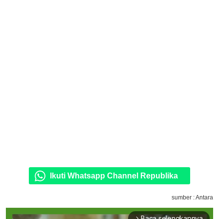
Ikuti Whatsapp Channel Republika
sumber : Antara
Baca selengkapnya
arrow_forward_ios