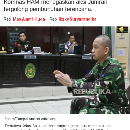
Komnas HAM menegaskan aksi Jumran
tergolong pembunuhan terencana.
Red:
Mas Alamil Huda
Rep:
Rizky Suryarandika
Antara/Tumpal Andani Aritonang
Terdakwa Kelasi Satu Jumran memperagakan cara mencekik dan