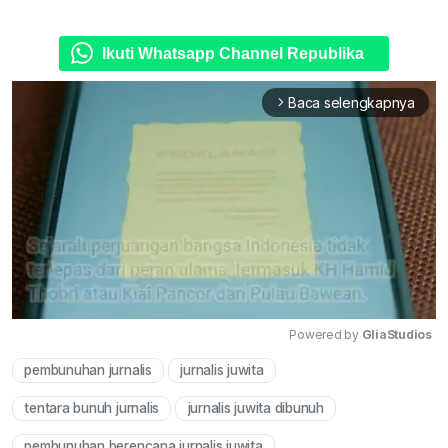
Ikuti Whatsapp Channel Republika
Baca selengkapnya
arrow_forward_ios
Powered by 
GliaStudios
pembunuhan jurnalis
jurnalis juwita
Mute
tentara bunuh jurnalis
jurnalis juwita dibunuh
pembunuhan berencana jurnalis juwita