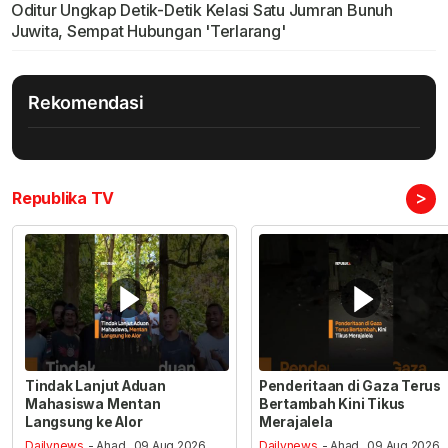
Oditur Ungkap Detik-Detik Kelasi Satu Jumran Bunuh
Juwita, Sempat Hubungan 'Terlarang'
Rekomendasi
>
Republika TV
Tindak Lanjut Aduan
Penderitaan di Gaza Terus
Mahasiswa Mentan
Bertambah Kini Tikus
Langsung ke Alor
Merajalela
Dailynews
- Ahad , 09 Aug 2026,
Dailynews
- Ahad , 09 Aug 2026,