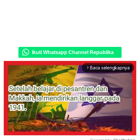
Ikuti Whatsapp Channel Republika
Baca selengkapnya
arrow_forward_ios