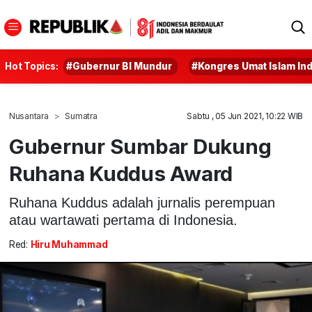
Hot Topics:
#Gubernur BI Mundur
#Kongres Umat Islam In
Nusantara
Sumatra
Sabtu , 05 Jun 2021, 10:22 WIB
Gubernur Sumbar Dukung
Ruhana Kuddus Award
Ruhana Kuddus adalah jurnalis perempuan
atau wartawati pertama di Indonesia.
Red:
Hiru Muhammad