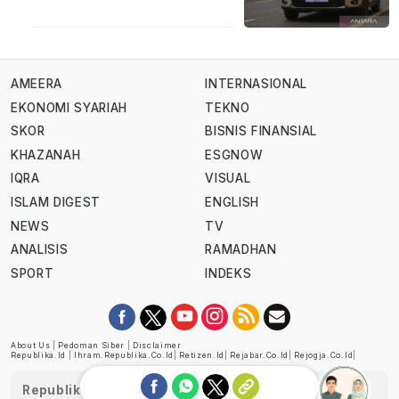
AMEERA
INTERNASIONAL
EKONOMI SYARIAH
TEKNO
SKOR
BISNIS FINANSIAL
KHAZANAH
ESGNOW
IQRA
VISUAL
ISLAM DIGEST
ENGLISH
NEWS
TV
ANALISIS
RAMADHAN
SPORT
INDEKS
About Us
|
Pedoman Siber
|
Disclaimer
Republika.id
|
Ihram.republika.co.id
|
Retizen.id
|
Rejabar.co.id
|
Rejogja.co.id
|
Republika telah diverifikasi oleh Dewan Pers