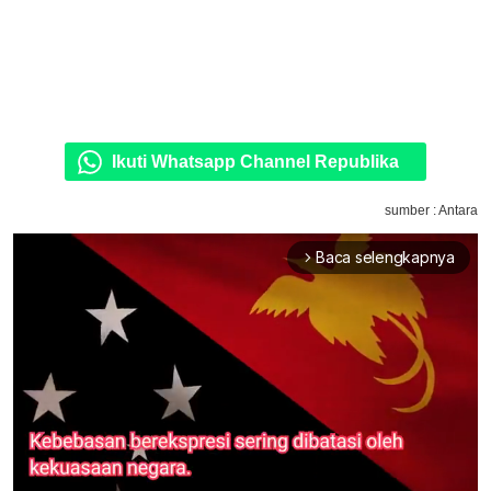
Ikuti Whatsapp Channel Republika
sumber : Antara
Baca selengkapnya
arrow_forward_ios