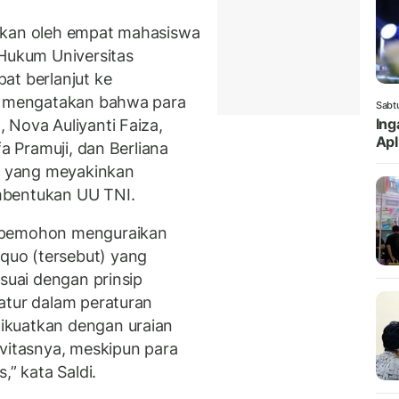
nkan oleh empat mahasiswa
 Hukum Universitas
at berlanjut ke
ra mengatakan bahwa para
Sabt
Ing
 Nova Auliyanti Faiza,
Apl
fa Pramuji, dan Berliana
ti yang meyakinkan
mbentukan UU TNI.
a pemohon menguraikan
uo (tersebut) yang
esuai dengan prinsip
atur dalam peraturan
ikuatkan dengan uraian
ivitasnya, meskipun para
,” kata Saldi.