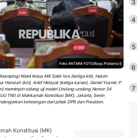
3
4
5
Foto: ANTARA FOTO/Bayu Pratama S
6
ampingi Wakil Ketua MK Saldi Isra (ketiga kiri), Hakim
ur Hamzah (kiri), Arief Hidayat (ketiga kanan), Daniel Yusmic P
7
n) memimpin sidang uji materi Undang-undang Nomor 34
UU TNI) di Mahkamah Konstitusi (MK), Jakarta, Senin
dengarkan keterangan dari pihak DPR dan Presiden.
mah Konstitusi (MK)