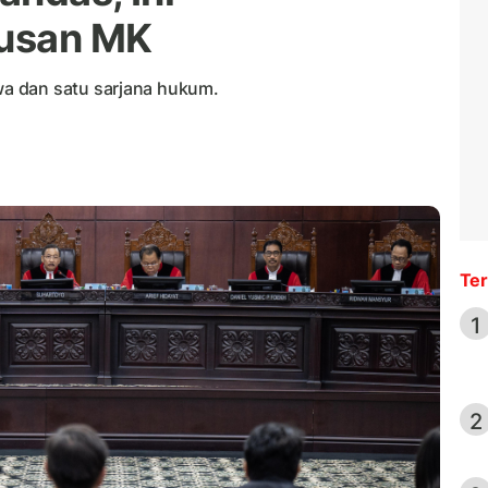
tusan MK
a dan satu sarjana hukum.
Ter
1
2