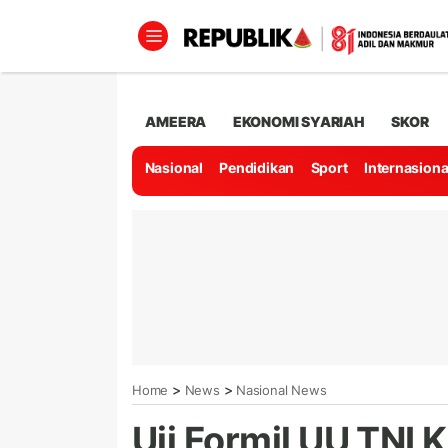
AMEERA
EKONOMI SYARIAH
SKOR
Nasional
Pendidikan
Sport
Internasiona
>
>
Home
News
Nasional News
Uji Formil UU TNI K