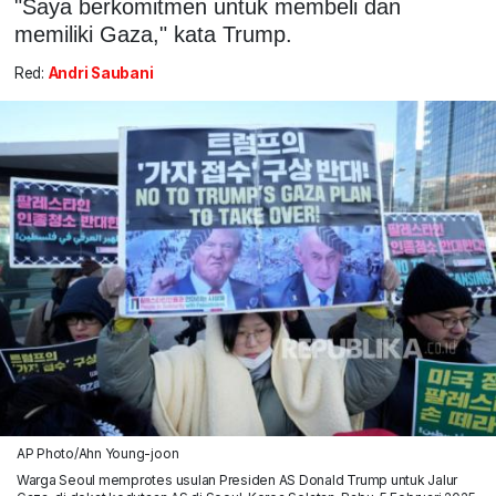
"Saya berkomitmen untuk membeli dan
memiliki Gaza," kata Trump.
Red:
Andri Saubani
AP Photo/Ahn Young-joon
Warga Seoul memprotes usulan Presiden AS Donald Trump untuk Jalur