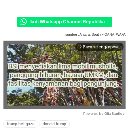
Ikuti Whatsapp Channel Republika
sumber : Antara, Sputnik-OANA, WAFA
Baca selengkapnya
arrow_forward_ios
Powered by 
GliaStudios
trump beli gaza
donald trump
Mute