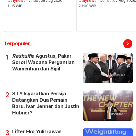
Dailynews
- Ahad , 09 Aug 2026,
Dailynews
- Jumat , 07 Aug 2026
11:15 WIB
23:00 WIB
>
Terpopuler
Reshuffle
Agustus, Pakar
1
Soroti Wacana Pergantian
Wamenhan dari Sipil
STY Isyaratkan Persija
2
Datangkan Dua Pemain
Baru, Ivar Jenner dan Justin
Hubner?
Lifter Eko Yuli Irawan
3