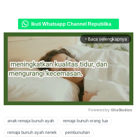
Ikuti Whatsapp Channel Republika
Baca selengkapnya
arrow_forward_ios
Powered by 
GliaStudios
anak remaja bunuh ayah
remaja bunuh orang tua
Mute
remaja bunuh ayah nenek
pembunuhan