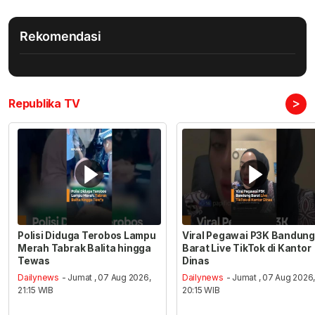
Rekomendasi
>
Republika TV
Polisi Diduga Terobos Lampu
Viral Pegawai P3K Bandung
Merah Tabrak Balita hingga
Barat Live TikTok di Kantor
Tewas
Dinas
Dailynews
- Jumat , 07 Aug 2026,
Dailynews
- Jumat , 07 Aug 2026
21:15 WIB
20:15 WIB