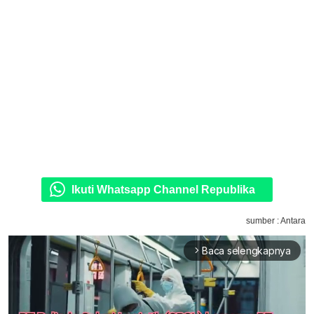
Ikuti Whatsapp Channel Republika
sumber : Antara
Baca selengkapnya
arrow_forward_ios