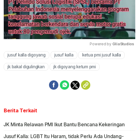
Powered by 
GliaStudios
jusuf kalla digoyang
jusuf kalla
ketua pmi jusuf kalla
Mute
jk bakal digulingkan
jk digoyang ketum pmi
Berita Terkait
JK Minta Relawan PMI Ikut Bantu Bencana Kekeringan
Jusuf Kalla: LGBT Itu Haram, tidak Perlu Ada Undang-