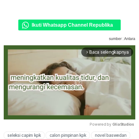
Ikuti Whatsapp Channel Republika
sumber : Antara
Baca selengkapnya
arrow_forward_ios
Powered by 
GliaStudios
seleksi capim kpk
calon pimpinan kpk
novel baswedan
Mute