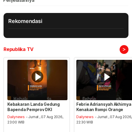
Penjelasannya
Rekomendasi
>
Republika TV
Kebakaran Landa Gedung
Febrie Adriansyah Akhirnya
Bapenda Pemprov DKI
Kenakan Rompi Orange
Dailynews
- Jumat , 07 Aug 2026,
Dailynews
- Jumat , 07 Aug 2026
23:00 WIB
22:30 WIB