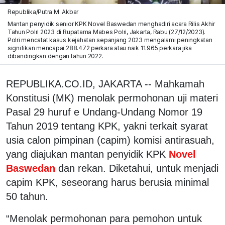
Republika/Putra M. Akbar
Mantan penyidik senior KPK Novel Baswedan menghadiri acara Rilis Akhir
Tahun Polri 2023 di Rupatama Mabes Polri, Jakarta, Rabu (27/12/2023).
Polri mencatat kasus kejahatan sepanjang 2023 mengalami peningkatan
signifikan mencapai 288.472 perkara atau naik 11.965 perkara jika
dibandingkan dengan tahun 2022.
REPUBLIKA.CO.ID, JAKARTA -- Mahkamah
Konstitusi (MK) menolak permohonan uji materi
Pasal 29 huruf e Undang-Undang Nomor 19
Tahun 2019 tentang KPK, yakni terkait syarat
usia calon pimpinan (capim) komisi antirasuah,
yang diajukan mantan penyidik KPK
Novel
Baswedan
dan rekan. Diketahui, untuk menjadi
capim KPK, seseorang harus berusia minimal
50 tahun.
“Menolak permohonan para pemohon untuk