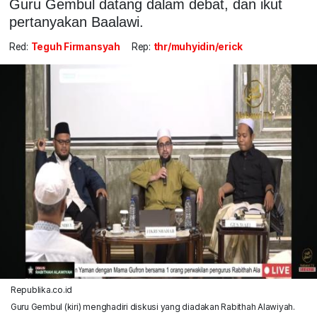
Guru Gembul datang dalam debat, dan ikut
pertanyakan Baalawi.
Red:
Teguh Firmansyah
Rep:
thr/muhyidin/erick
Republika.co.id
Guru Gembul (kiri) menghadiri diskusi yang diadakan Rabithah Alawiyah.