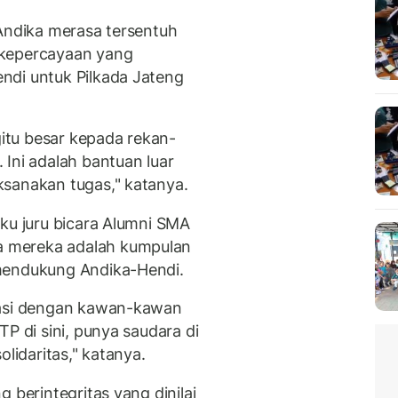
 Andika merasa tersentuh
 kepercayaan yang
ndi untuk Pilkada Jateng
gitu besar kepada rekan-
Ini adalah bantuan luar
ksanakan tugas," katanya.
aku juru bicara Alumni SMA
 mereka adalah kumpulan
mendukung Andika-Hendi.
nasi dengan kawan-kawan
P di sini, punya saudara di
olidaritas," katanya.
 berintegritas yang dinilai