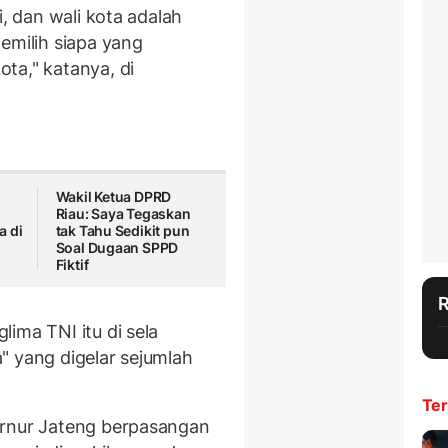
i, dan wali kota adalah
emilih siapa yang
ta," katanya, di
Wakil Ketua DPRD
Riau: Saya Tegaskan
a di
tak Tahu Sedikit pun
Soal Dugaan SPPD
Fiktif
ima TNI itu di sela
" yang digelar sejumlah
Ter
ernur Jateng berpasangan