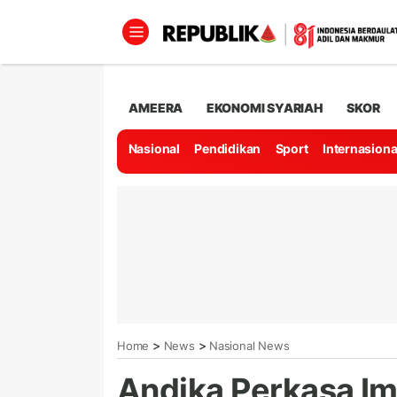
AMEERA
EKONOMI SYARIAH
SKOR
Nasional
Pendidikan
Sport
Internasiona
>
>
Home
News
Nasional News
Andika Perkasa I