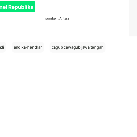
nel Republika
sumber : Antara
adi
andika-hendrar
cagub cawagub jawa tengah