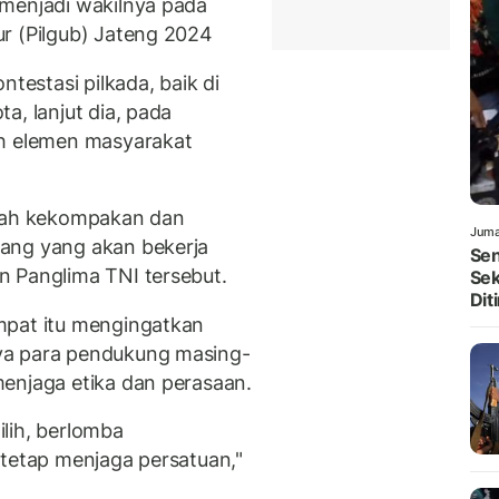
 menjadi wakilnya pada
r (Pilgub) Jateng 2024
estasi pilkada, baik di
a, lanjut dia, pada
uh elemen masyarakat
alah kekompakan dan
Juma
ang yang akan bekerja
Sen
n Panglima TNI tersebut.
Sek
Dit
mpat itu mengingatkan
ya para pendukung masing-
enjaga etika dan perasaan.
lih, berlomba
 tetap menjaga persatuan,"