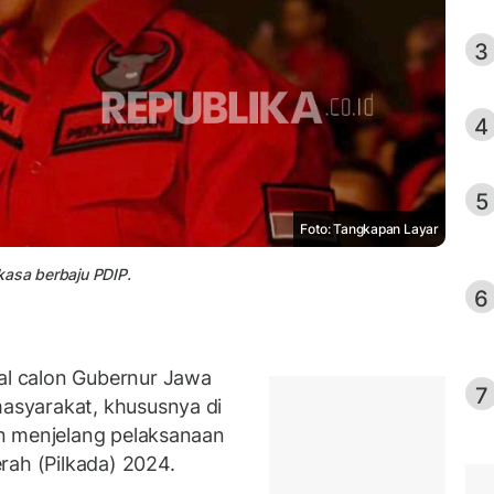
3
4
5
Foto: Tangkapan Layar
kasa berbaju PDIP.
6
l calon Gubernur Jawa
7
syarakat, khususnya di
n menjelang pelaksanaan
rah (Pilkada) 2024.