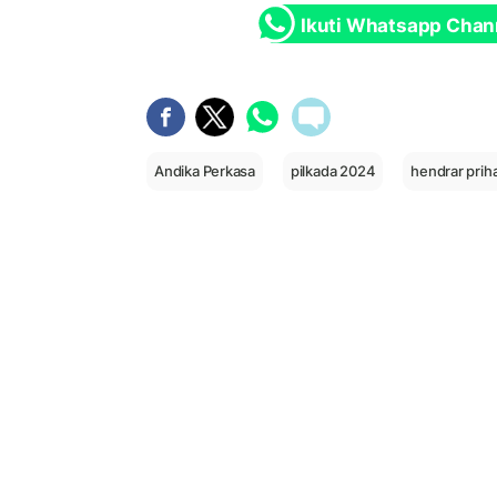
Ikuti Whatsapp Chan
Andika Perkasa
pilkada 2024
hendrar prih