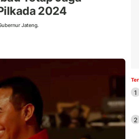
Pilkada 2024
Gubernur Jateng.
Ter
1
2