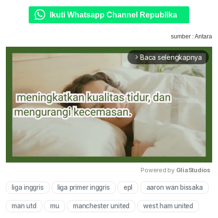
Ikuti Whatsapp Channel Republika
sumber : Antara
Baca selengkapnya
arrow_forward_ios
Powered by 
GliaStudios
liga inggris
liga primer inggris
epl
aaron wan bissaka
Mute
man utd
mu
manchester united
west ham united