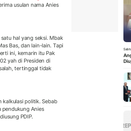
erima usulan nama Anies
satu hal yang seksi. Mbak
 Bas, dan lain-lain. Tapi
Sabt
ti ini, kemarin itu Pak
Ang
2 yah di Presiden di
Diuj
salah, tertinggal tidak
alkulasi politik. Sebab
u pendukung Anies
 diusung PDIP.