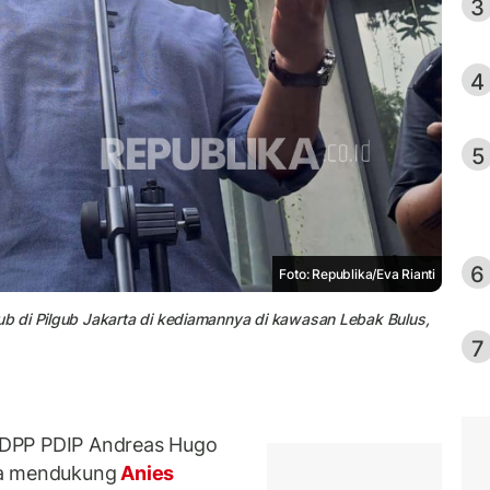
3
4
5
6
Foto: Republika/Eva Rianti
b di Pilgub Jakarta di kediamannya di kawasan Lebak Bulus,
7
 DPP PDIP Andreas Hugo
ya mendukung
Anies