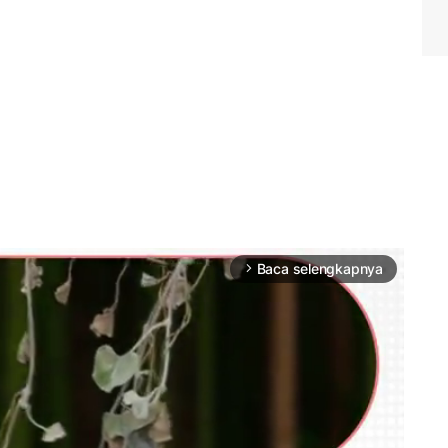
Baca selengkapnya
arrow_forward_ios