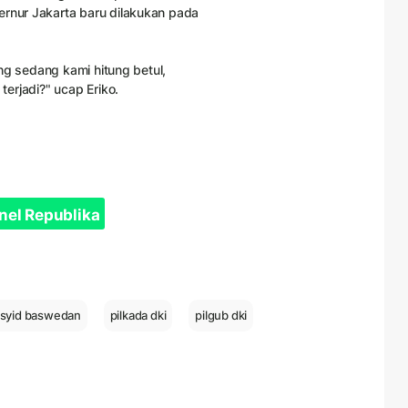
ernur Jakarta baru dilakukan pada
yang sedang kami hitung betul,
terjadi?" ucap Eriko.
nel Republika
asyid baswedan
pilkada dki
pilgub dki