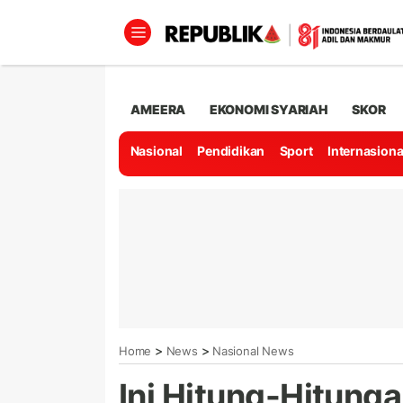
AMEERA
EKONOMI SYARIAH
SKOR
Nasional
Pendidikan
Sport
Internasiona
>
>
Home
News
Nasional News
Ini Hitung-Hitung