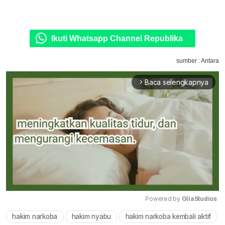
Ikuti Whatsapp Channel Republika
sumber : Antara
Baca selengkapnya
arrow_forward_ios
Powered by 
GliaStudios
hakim narkoba
hakim nyabu
hakim narkoba kembali aktif
Mute