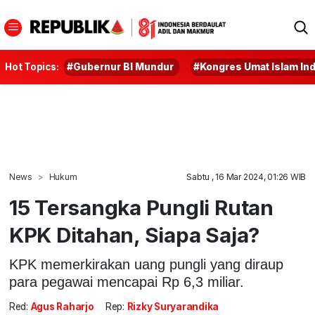
Hot Topics:
#Gubernur BI Mundur
#Kongres Umat Islam In
News
Hukum
Sabtu , 16 Mar 2024, 01:26 WIB
15 Tersangka Pungli Rutan
KPK Ditahan, Siapa Saja?
KPK memerkirakan uang pungli yang diraup
para pegawai mencapai Rp 6,3 miliar.
Red:
Agus Raharjo
Rep:
Rizky Suryarandika