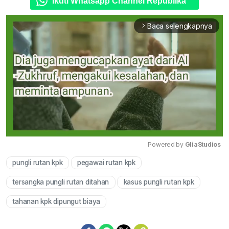
Ikuti Whatsapp Channel Republika
Baca selengkapnya
arrow_forward_ios
Powered by 
GliaStudios
pungli rutan kpk
pegawai rutan kpk
Mute
tersangka pungli rutan ditahan
kasus pungli rutan kpk
tahanan kpk dipungut biaya