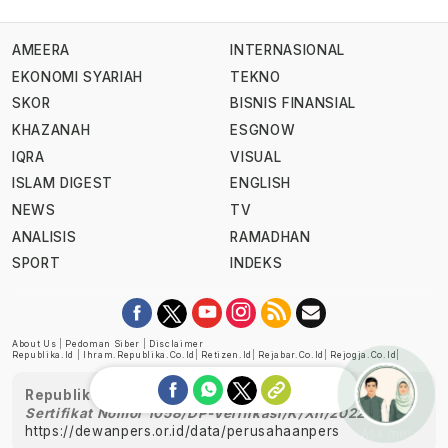
AMEERA
INTERNASIONAL
EKONOMI SYARIAH
TEKNO
SKOR
BISNIS FINANSIAL
KHAZANAH
ESGNOW
IQRA
VISUAL
ISLAM DIGEST
ENGLISH
NEWS
TV
ANALISIS
RAMADHAN
SPORT
INDEKS
About Us
|
Pedoman Siber
|
Disclaimer
Republika.id
|
Ihram.republika.co.id
|
Retizen.id
|
Rejabar.co.id
|
Rejogja.co.id
|
Republika telah diverifikasi oleh Dewan Pers
Sertifikat Nomor 1058/DP-Verifikasi/K/XII/2022
https://dewanpers.or.id/data/perusahaanpers
Ask me!