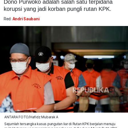
Dono Purwoko adalah salah satu terpidana
korupsi yang jadi korban pungli rutan KPK.
Red:
Andri Saubani
ANTARA FOTO/Hafidz Mubarak A
Sejumlah tersangka kasus pungutan liar di Rutan KPK berjalan menuju