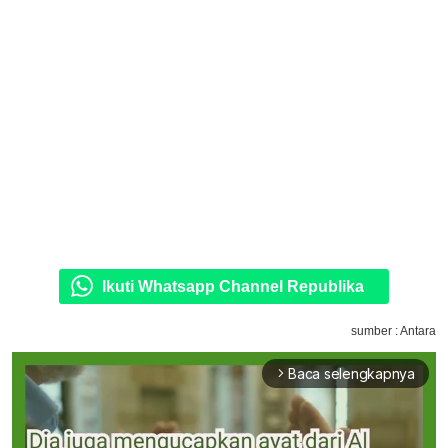
Ikuti Whatsapp Channel Republika
sumber : Antara
Baca selengkapnya
arrow_forward_ios