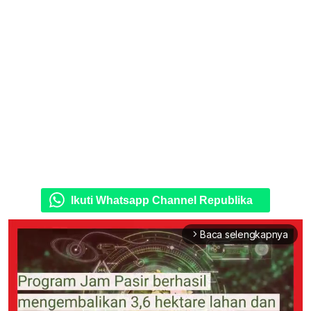
Ikuti Whatsapp Channel Republika
Baca selengkapnya
arrow_forward_ios