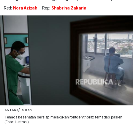
Red:
Nora Azizah
Rep:
Shabrina Zakaria
ANTARA/Fauzan
Tenaga kesehatan bersiap melakukan rontgen thorax terhadap pasien
(Foto: ilustrasi)