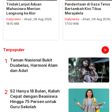
Tindak Lanjut Aduan
Penderitaan di Gaza Terus
Mahasiswa Mentan
Bertambah Kini Tikus
Langsung ke Alor
Merajalela
Dailynews
- Ahad , 09 Aug 2026,
Dailynews
- Ahad , 09 Aug 2026,
18:15 WIB
17:00 WIB
>
Terpopuler
Taman Nasional Bukit
1
Duabelas, Harmoni Alam
dan Adat
S2 Hanya 18 Bulan, Kuliah
2
Cepat dengan Beasiswa
Hingga 75 Persen untuk
Guru Sekolah