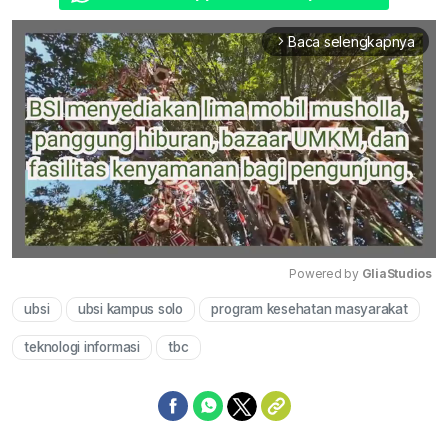
Baca selengkapnya
arrow_forward_ios
Powered by 
GliaStudios
ubsi
ubsi kampus solo
program kesehatan masyarakat
Mute
teknologi informasi
tbc