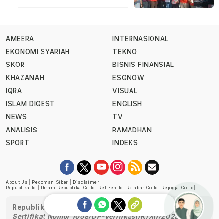
AMEERA
INTERNASIONAL
EKONOMI SYARIAH
TEKNO
SKOR
BISNIS FINANSIAL
KHAZANAH
ESGNOW
IQRA
VISUAL
ISLAM DIGEST
ENGLISH
NEWS
TV
ANALISIS
RAMADHAN
SPORT
INDEKS
About Us
|
Pedoman Siber
|
Disclaimer
Republika.id
|
Ihram.republika.co.id
|
Retizen.id
|
Rejabar.co.id
|
Rejogja.co.id
|
Republika telah diverifikasi oleh Dewan Pers
Sertifikat Nomor 1058/DP-Verifikasi/K/XII/2022