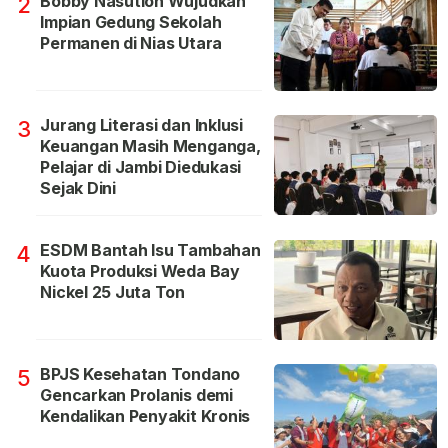
Bobby Nasution Wujudkan
2
Impian Gedung Sekolah
Permanen di Nias Utara
Jurang Literasi dan Inklusi
3
Keuangan Masih Menganga,
Pelajar di Jambi Diedukasi
Sejak Dini
ESDM Bantah Isu Tambahan
4
Kuota Produksi Weda Bay
Nickel 25 Juta Ton
BPJS Kesehatan Tondano
5
Gencarkan Prolanis demi
Kendalikan Penyakit Kronis