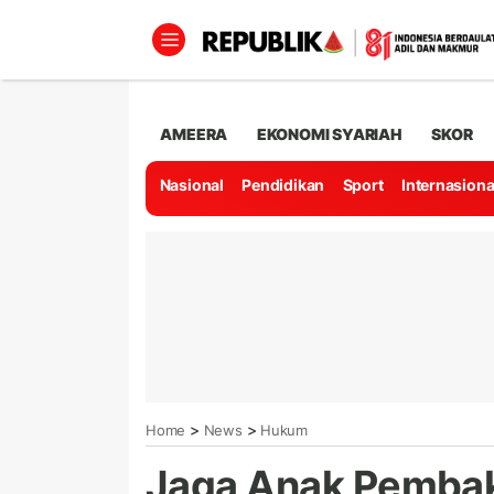
AMEERA
EKONOMI SYARIAH
SKOR
Nasional
Pendidikan
Sport
Internasiona
>
>
Home
News
Hukum
Jaga Anak Pembak