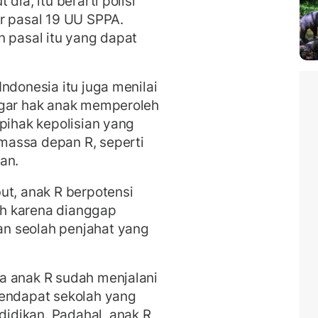
dia, itu berarti polisi
r pasal 19 UU SPPA.
n pasal itu yang dapat
ndonesia itu juga menilai
ggar hak anak memperoleh
pihak kepolisian yang
massa depan R, seperti
an.
ut, anak R berpotensi
lah karena dianggap
n seolah penjahat yang
a anak R sudah menjalani
mendapat sekolah yang
idikan. Padahal, anak R