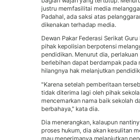
bagian wajah yang tertutup. Menurut 
justru memfasilitai media melangga
Padahal, ada saksi atas pelanggara
dikenakan terhadap media.
Dewan Pakar Federasi Serikat Guru I
pihak kepolisian berpotensi melan
pendidikan. Menurut dia, perlakuan 
berlebihan dapat berdampak pada 
hilangnya hak melanjutkan pendidik
"Karena setelah pemberitaan terseb
tidak diterima lagi oleh pihak seko
mencemarkan nama baik sekolah da
berbahaya," kata dia.
Dia menerangkan, kalaupun nantiny
proses hukum, dia akan kesulitan 
mau menerimanya melanjutkan pend