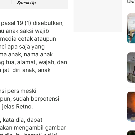
Usa
Speak Up
asal 19 (1) disebutkan,
au anak saksi wajib
 media cetak ataupun
nci apa saja yang
ama anak, nama anak
g tua, alamat, wajah, dan
ati diri anak, anak
si pers meski
pun, sudah berpotensi
 jelas Retno.
, kata dia, dapat
i akan mengambil gambar