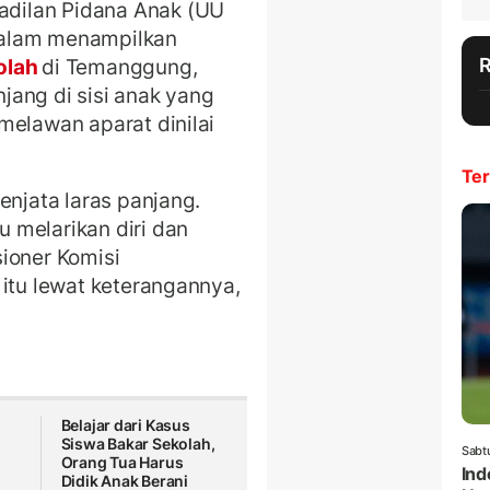
dilan Pidana Anak (UU
dalam menampilkan
olah
di Temanggung,
jang di sisi anak yang
melawan aparat dinilai
Ter
enjata laras panjang.
 melarikan diri dan
ioner Komisi
 itu lewat keterangannya,
Belajar dari Kasus
Siswa Bakar Sekolah,
Sabt
h
Orang Tua Harus
Ind
Didik Anak Berani