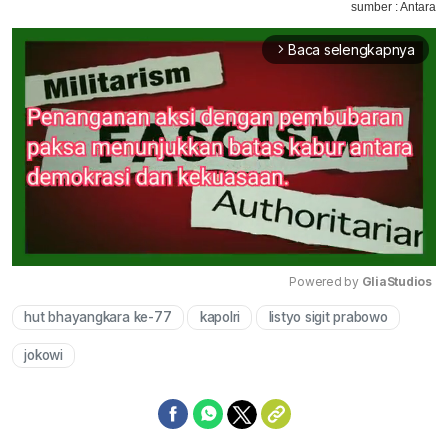
sumber : Antara
Baca selengkapnya
arrow_forward_ios
Powered by 
GliaStudios
hut bhayangkara ke-77
kapolri
listyo sigit prabowo
Mute
jokowi