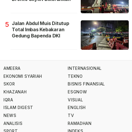
Jalan Abdul Muis Ditutup
5
Total Imbas Kebakaran
Gedung Bapenda DKI
AMEERA
INTERNASIONAL
EKONOMI SYARIAH
TEKNO
SKOR
BISNIS FINANSIAL
KHAZANAH
ESGNOW
IQRA
VISUAL
ISLAM DIGEST
ENGLISH
NEWS
TV
ANALISIS
RAMADHAN
SPORT
INDEKS