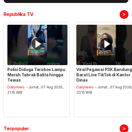
>
Republika TV
Polisi Diduga Terobos Lampu
Viral Pegawai P3K Bandung
Merah Tabrak Balita hingga
Barat Live TikTok di Kantor
Tewas
Dinas
Dailynews
- Jumat , 07 Aug 2026,
Dailynews
- Jumat , 07 Aug 2026
21:15 WIB
20:15 WIB
>
Terpopuler