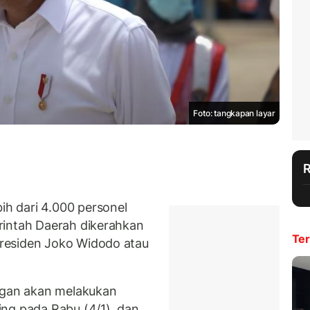
Foto: tangkapan layar
h dari 4.000 personel
rintah Daerah dikerahkan
Ter
residen Joko Widodo atau
gan akan melakukan
ng pada Rabu (4/1), dan