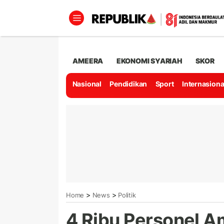
AMEERA
EKONOMI SYARIAH
SKOR
Nasional
Pendidikan
Sport
Internasiona
>
>
Home
News
Politik
4 Ribu Personel 