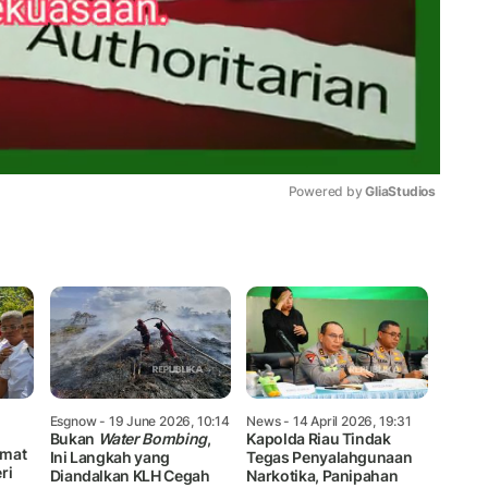
Powered by 
GliaStudios
Mute
Esgnow
- 19 June 2026, 10:14
News
- 14 April 2026, 19:31
Bukan
Water Bombing
,
Kapolda Riau Tindak
hmat
Ini Langkah yang
Tegas Penyalahgunaan
ri
Diandalkan KLH Cegah
Narkotika, Panipahan