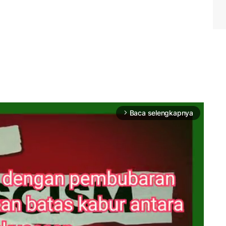
Baca selengkapnya
arrow_forward_ios