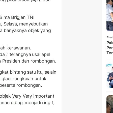
ima Brigjen TNI
u, Selasa, menyebutkan
na banyaknya objek yang
Ahad
Pol
Pen
elah kerawanan.
Ter
dai," terangnya usai apel
 Presiden dan rombongan.
at bintang satu itu, selain
la gladi rangkaian untuk
i beserta rombongan.
bjek Very Very Important
nan dibagi menjadi ring 1,