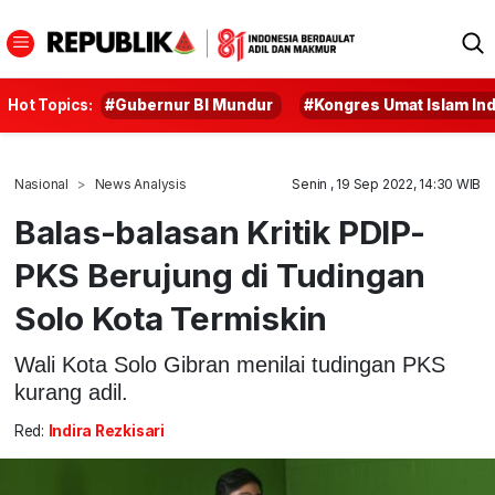
Hot Topics:
#Gubernur BI Mundur
#Kongres Umat Islam In
Nasional
News Analysis
Senin , 19 Sep 2022, 14:30 WIB
Balas-balasan Kritik PDIP-
PKS Berujung di Tudingan
Solo Kota Termiskin
Wali Kota Solo Gibran menilai tudingan PKS
kurang adil.
Red:
Indira Rezkisari