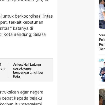
untuk berkoordinasi lintas
epat, terkait kebutuhan
ntas," katanya di
 di Kota Bandung, Selasa
Ahad
Pol
Pen
Ter
1
Anies: Haji Lulung
gun
sosok yang
berpengaruh di Ibu
Kota
truksikan agar negara
n cepat kepada pelaku
 korban itu mengalami