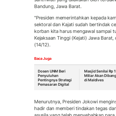
Bandung, Jawa Barat.
"Presiden memerintahkan kepada kami 
sektoral dan Kajati sudah bertindak c
korban kita harus mengawal sampai tu
Kejaksaan Tinggi (Kejati) Jawa Barat,
(14/12).
Baca Juga
Dosen UNM Beri
Masjid Senilai Rp 1
Penyuluhan
Miliar Akan Diban
Pentingnya Strategi
di Maldives
Pemasaran Digital
Menurutnya, Presiden Jokowi mengins
hadir dan memberi tindakan tegas da
asusila yang telah menyebabkan para