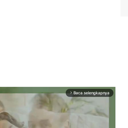
Baca selengkapnya
arrow_forward_ios