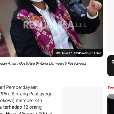
Foto: SIGID KURNIAWAN/ANTARA
gan Anak I Gusti Ayu Bintang Darmawati Puspayoga
eri Pemberdayaan
Ter
PPA), Bintang Puspayoga,
Jokowi) memberikan
la terhadap 12 orang
kwa Herry Wirawan (36) di