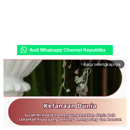
Ikuti Whatsapp Channel Republika
Baca selengkapnya
arrow_forward_ios