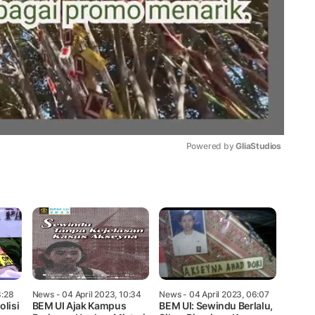
Powered by 
GliaStudios
Mute
8:28
News
- 04 April 2023, 10:34
News
- 04 April 2023, 06:07
olisi
BEM UI Ajak Kampus
BEM UI: Sewindu Berlalu,