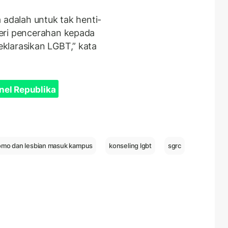
 adalah untuk tak henti-
eri pencerahan kepada
klarasikan LGBT,” kata
nel Republika
mo dan lesbian masuk kampus
konseling lgbt
sgrc