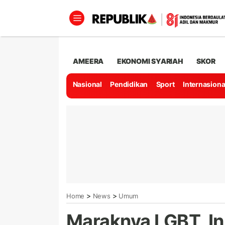
AMEERA
EKONOMI SYARIAH
SKOR
Nasional
Pendidikan
Sport
Internasiona
>
>
Home
News
Umum
Maraknya LGBT, In