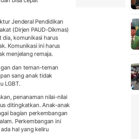
 dan bisa cepat
ktur Jenderal Pendidikan
rakat (Dirjen PAUD-Dikmas)
 dia, komunikasi harus
ak. Komunikasi ini harus
nak menjelang remaja.
ungan dan teman-teman
apan sang anak tidak
ku LGBT.
kan, penanaman nilai-nilai
us ditingkatkan. Anak-anak
bagai bagian perkembangan
Salam. Perkembangan ini
ada hal yang keliru