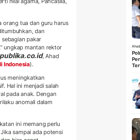
ti nilai agama, Pancasila,
a orang tua dan guru harus
, ditumbuhkan, dan
, sebagian pakar
” ungkap mantan rektor
Ahad
Pol
publika.co.id
, Ahad
Pen
i Indonesia
).
Ter
arus meningkatkan
. Hal ini menjadi salah
oral pada anak. Dengan
erilaku anomali dalam
katan ini memang perlu
Jika sampai ada potensi