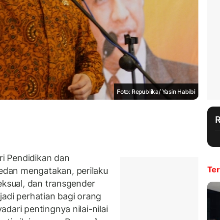
Foto: Republika/ Yasin Habibi
i Pendidikan dan
Ter
dan mengatakan, perilaku
seksual, dan transgender
jadi perhatian bagi orang
dari pentingnya nilai-nilai