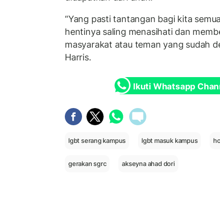
“Yang pasti tantangan bagi kita semua
hentinya saling menasihati dan memb
masyarakat atau teman yang sudah de
Harris.
Ikuti Whatsapp Chan
lgbt serang kampus
lgbt masuk kampus
ho
gerakan sgrc
akseyna ahad dori