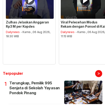
Zulhas Jelaskan Anggaran
Viral Pelecehan Modus
Rp3 M per Kopdes
Rekam dengan Ponsel di Ka
Dailynews
- Kamis , 06 Aug 2026,
Dailynews
- Kamis , 06 Aug 2026
18:30 WIB
11:15 WIB
>
Terpopuler
Terungkap, Pemilik 995
1
Senjata di Sekolah Yayasan
Pondok Pinang