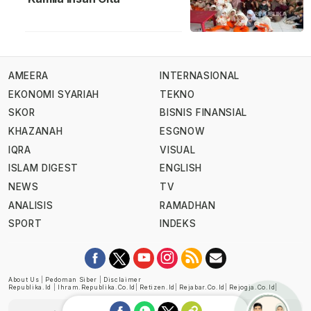
AMEERA
INTERNASIONAL
EKONOMI SYARIAH
TEKNO
SKOR
BISNIS FINANSIAL
KHAZANAH
ESGNOW
IQRA
VISUAL
ISLAM DIGEST
ENGLISH
NEWS
TV
ANALISIS
RAMADHAN
SPORT
INDEKS
About Us
|
Pedoman Siber
|
Disclaimer
Republika.id
|
Ihram.republika.co.id
|
Retizen.id
|
Rejabar.co.id
|
Rejogja.co.id
|