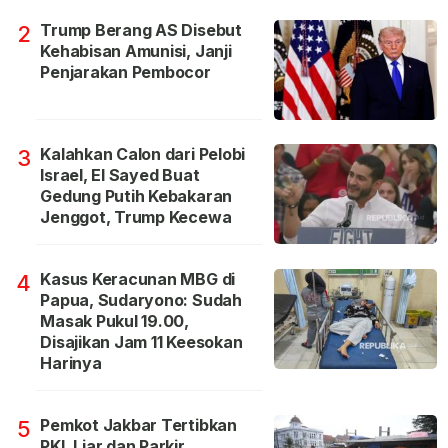
Trump Berang AS Disebut
2
Kehabisan Amunisi, Janji
Penjarakan Pembocor
Kalahkan Calon dari Pelobi
3
Israel, El Sayed Buat
Gedung Putih Kebakaran
Jenggot, Trump Kecewa
Kasus Keracunan MBG di
4
Papua, Sudaryono: Sudah
Masak Pukul 19.00,
Disajikan Jam 11 Keesokan
Harinya
Pemkot Jakbar Tertibkan
5
PKL Liar dan Parkir