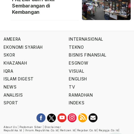
Sembarangan di
Kembangan
AMEERA
INTERNASIONAL
EKONOMI SYARIAH
TEKNO
SKOR
BISNIS FINANSIAL
KHAZANAH
ESGNOW
IQRA
VISUAL
ISLAM DIGEST
ENGLISH
NEWS
TV
ANALISIS
RAMADHAN
SPORT
INDEKS
About Us
|
Pedoman Siber
|
Disclaimer
Republika.id
|
Ihram.republika.co.id
|
Retizen.id
|
Rejabar.co.id
|
Rejogja.co.id
|