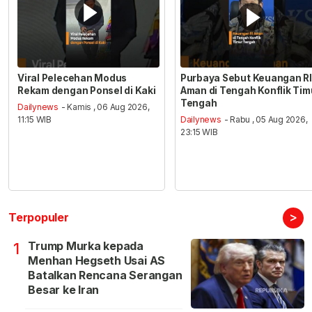
Viral Pelecehan Modus
Purbaya Sebut Keuangan RI
Rekam dengan Ponsel di Kaki
Aman di Tengah Konflik Tim
Tengah
Dailynews
- Kamis , 06 Aug 2026,
11:15 WIB
Dailynews
- Rabu , 05 Aug 2026,
23:15 WIB
>
Terpopuler
Trump Murka kepada
1
Menhan Hegseth Usai AS
Batalkan Rencana Serangan
Besar ke Iran