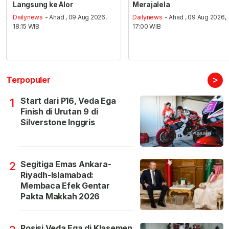
Langsung ke Alor
Merajalela
Dailynews
- Ahad , 09 Aug 2026,
Dailynews
- Ahad , 09 Aug 2026,
18:15 WIB
17:00 WIB
>
Terpopuler
Start dari P16, Veda Ega
1
Finish di Urutan 9 di
Silverstone Inggris
Segitiga Emas Ankara-
2
Riyadh-Islamabad:
Membaca Efek Gentar
Pakta Makkah 2026
Posisi Veda Ega di Klasemen