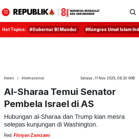
Hot Topics:
#Gubernur BI Mundur
#Kongres Umat Islam In
News
Internasional
Selasa , 11 Nov 2025, 08:20 WIB
Al-Sharaa Temui Senator
Pembela Israel di AS
Hubungan al-Sharaa dan Trump kian mesra
selepas kunjungan di Washington.
Red:
Fitriyan Zamzami