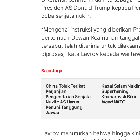
Presiden AS Donald Trump kepada Pen
coba senjata nuklir.
“Mengenai instruksi yang diberikan Pr
pertemuan Dewan Keamanan tanggal 5
tersebut telah diterima untuk dilaksa
diproses,” kata Lavrov kepada wartaw
Baca Juga
China Tolak Terikat
Kapal Selam Nukli
Perjanjian
Superhening
Pengendalian Senjata
Khabarovsk Bikin
Nuklir: AS Harus
Ngeri
NATO
Penuhi Tanggung
Jawab
Lavrov menuturkan bahwa hingga kin