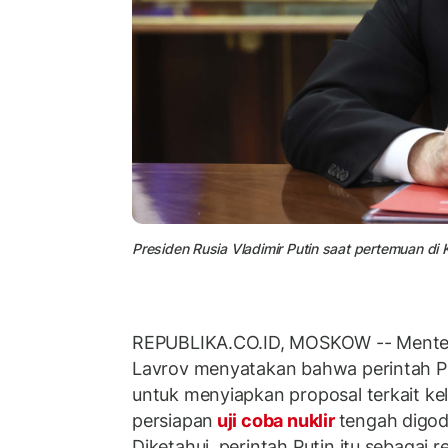
Presiden Rusia Vladimir Putin saat pertemuan di
REPUBLIKA.CO.ID, MOSKOW -- Menter
Lavrov menyatakan bahwa perintah P
untuk menyiapkan proposal terkait ke
persiapan
uji coba nuklir
tengah digod
Diketahui, perintah Putin itu sebagai r