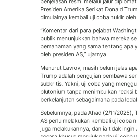
penjelasan resmi melalui jalur diplom
Presiden Amerika Serikat Donald T
dimulainya kembali uji coba nuklir oleh
“Komentar dari para pejabat Washingt
publik menunjukkan bahwa mereka send
pemahaman yang sama tentang apa y
oleh presiden AS,” ujarnya.
Menurut Lavrov, masih belum jelas a
Trump adalah pengujian pembawa senja
subkritis. Yakni, uji coba yang menggu
plutonium tanpa menimbulkan reaksi b
berkelanjutan sebagaimana pada ledak
Sebelumnya, pada Ahad (2/11/2025)
AS perlu melakukan kembali uji coba nu
juga melakukannya, dan ia tidak ingin
secara khusus merujuk pada uji coba y