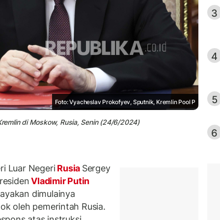
3
4
5
Foto: Vyacheslav Prokofyev, Sputnik, Kremlin Pool P
 Kremlin di Moskow, Rusia, Senin (24/6/2024)
6
i Luar Negeri
Rusia
Sergey
residen
Vladimir Putin
layakan dimulainya
ok oleh pemerintah Rusia.
espons atas instruksi