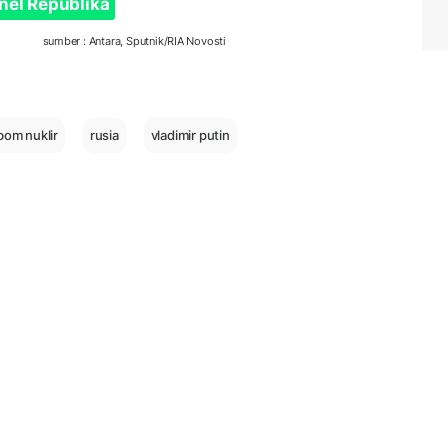
nel Republika
sumber : Antara, Sputnik/RIA Novosti
 bom nuklir
rusia
vladimir putin