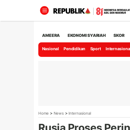
AMEERA
EKONOMI SYARIAH
SKOR
Nasional
Pendidikan
Sport
Internasiona
>
>
Home
News
Internasional
Rusia Proses Perin