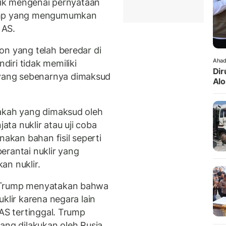
atik mengenai pernyataan
rump yang mengumumkan
 AS.
on yang telah beredar di
Ahad
iri tidak memiliki
Dir
ang sebenarnya dimaksud
Alo
pakah yang dimaksud oleh
ta nuklir atau uji coba
nakan bahan fisil seperti
erantai nuklir yang
an nuklir.
, Trump menyatakan bahwa
klir karena negara lain
 AS tertinggal. Trump
ang dilakukan oleh Rusia,