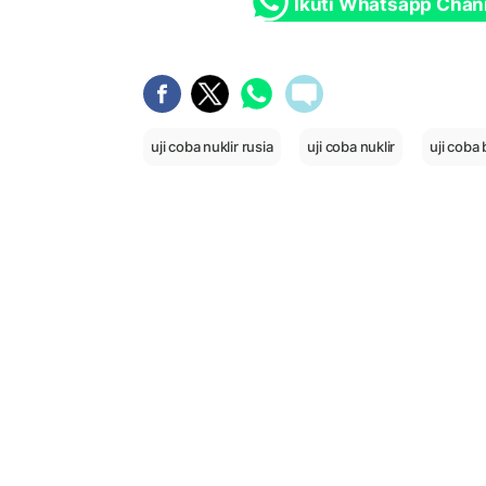
Ikuti Whatsapp Chan
uji coba nuklir rusia
uji coba nuklir
uji coba