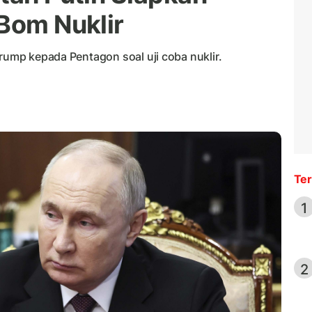
 Bom Nuklir
Trump kepada Pentagon soal uji coba nuklir.
Ter
1
2