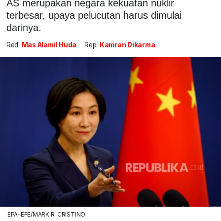
AS merupakan negara kekuatan nuklir
terbesar, upaya pelucutan harus dimulai
darinya.
Red:
Mas Alamil Huda
Rep:
Kamran Dikarma
EPA-EFE/MARK R. CRISTINO