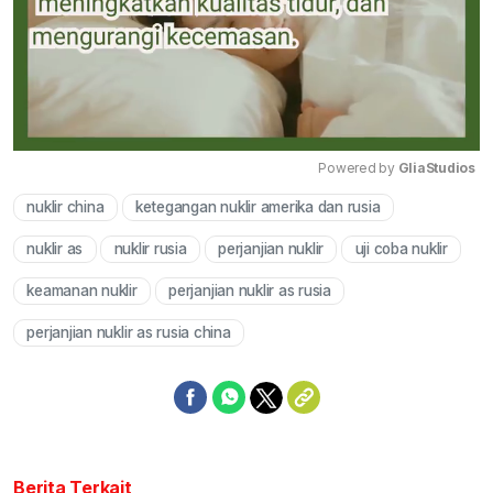
Powered by 
GliaStudios
nuklir china
ketegangan nuklir amerika dan rusia
Mute
nuklir as
nuklir rusia
perjanjian nuklir
uji coba nuklir
keamanan nuklir
perjanjian nuklir as rusia
perjanjian nuklir as rusia china
Berita Terkait