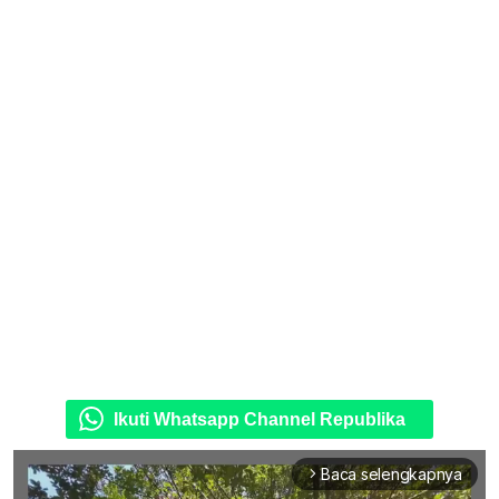
Ikuti Whatsapp Channel Republika
Baca selengkapnya
arrow_forward_ios