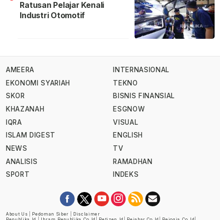
Ratusan Pelajar Kenali
Industri Otomotif
AMEERA
INTERNASIONAL
EKONOMI SYARIAH
TEKNO
SKOR
BISNIS FINANSIAL
KHAZANAH
ESGNOW
IQRA
VISUAL
ISLAM DIGEST
ENGLISH
NEWS
TV
ANALISIS
RAMADHAN
SPORT
INDEKS
About Us
|
Pedoman Siber
|
Disclaimer
Republika.id
|
Ihram.republika.co.id
|
Retizen.id
|
Rejabar.co.id
|
Rejogja.co.id
|