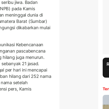
 seribu jiwa. Badan
BNPB) pada Kamis
an meninggal dunia di
umatera Barat (Sumbar)
ngungsi dikabarkan mulai
omunikasi Kebencanaan
anganan pascabencana
g hilang juga menurun.
 sebanyak 21 jasad.
l per hari ini mencapai
ban hilang dari 252 nama
0 nama setelah
ensi pers, Kamis
Ter