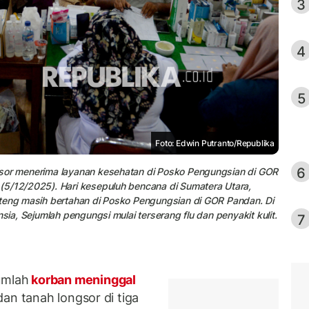
3
4
5
Foto: Edwin Putranto/Republika
6
gsor menerima layanan kesehatan di Posko Pengungsian di GOR
(5/12/2025). Hari kesepuluh bencana di Sumatera Utara,
pteng masih bertahan di Posko Pengungsian di GOR Pandan. Di
sia, Sejumlah pengungsi mulai terserang flu dan penyakit kulit.
7
umlah
korban meninggal
an tanah longsor di tiga