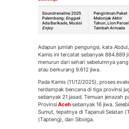
Soundrenaline 2025
Pengiriman Paket
Palembang:
Enggak
Melonjak Akhir
Ada Barikade, Musisi
Tahun, Lion Parcel
Enjoy
Tambah Armada
Adapun jumlah pengungsi, kata Abdul,
Kamis ini tercatat sebanyak 884.889 j
menurun dari sehari sebelumnya yang
atau berkurang 9.612 jiwa.
Pada Kamis (11/12/2025), proses evaku
terdampak bencana di tiga provinsi j
sebanyak 21 jasad. Temuan jenazah pa
Provinsi
Aceh
sebanyak 16 jiwa. Seleb
Sumut, tepatnya di Tapanuli Selatan (
(Tapteng), dan Sibolga.