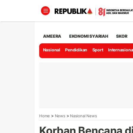
AMEERA
EKONOMI SYARIAH
SKOR
Nasional
Pendidikan
Sport
Internasiona
>
>
Home
News
Nasional News
Korban Bencana d