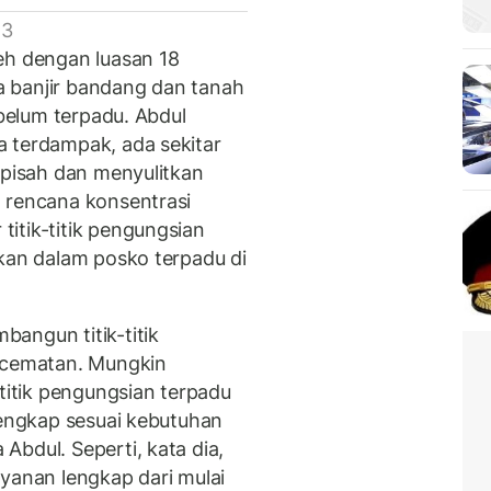
 3
eh dengan luasan 18
 banjir bandang dan tanah
 belum terpadu. Abdul
 terdampak, ada sekitar
-pisah dan menyulitkan
 rencana konsentrasi
itik-titik pengungsian
ukan dalam posko terpadu di
angun titik-titik
kecematan. Mungkin
-titik pengungsian terpadu
lengkap sesuai kebutuhan
bdul. Seperti, kata dia,
ayanan lengkap dari mulai